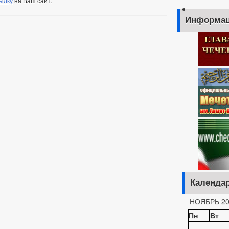
ылку
на Ваш сайт.
Информац
Календа
НОЯБРЬ 20
Пн
Вт