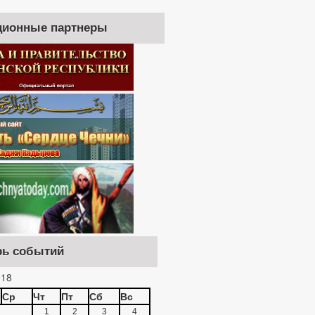
ионные партнеры
рь событий
18
Ср
Чт
Пт
Сб
Вс
1
2
3
4