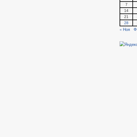
7
14
21
28
« Ноя
Ф