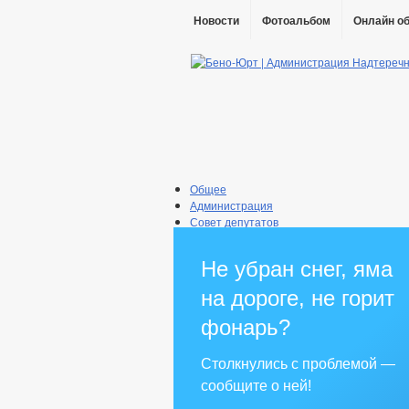
Новости
Фотоальбом
Онлайн о
Общее
Администрация
Совет депутатов
Противодействие коррупции
Правовые акты
Не убран снег, яма
Бюджет
Муниципальные услуги
на дороге, не горит
Прием граждан
фонарь?
Столкнулись с проблемой —
сообщите о ней!