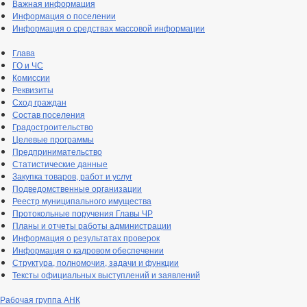
Важная информация
Информация о поселении
Информация о средствах массовой информации
Глава
ГО и ЧС
Комиссии
Реквизиты
Сход граждан
Состав поселения
Градостроительство
Целевые программы
Предпринимательство
Статистические данные
Закупка товаров, работ и услуг
Подведомственные организации
Реестр муниципального имущества
Протокольные поручения Главы ЧР
Планы и отчеты работы администрации
Информация о результатах проверок
Информация о кадровом обеспечении
Структура, полномочия, задачи и функции
Тексты официальных выступлений и заявлений
Рабочая группа АНК