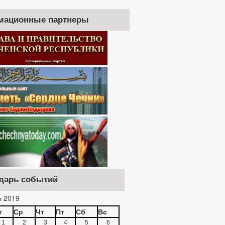
мационные партнеры
дарь событий
 2019
т
Ср
Чт
Пт
Сб
Вс
1
2
3
4
5
6