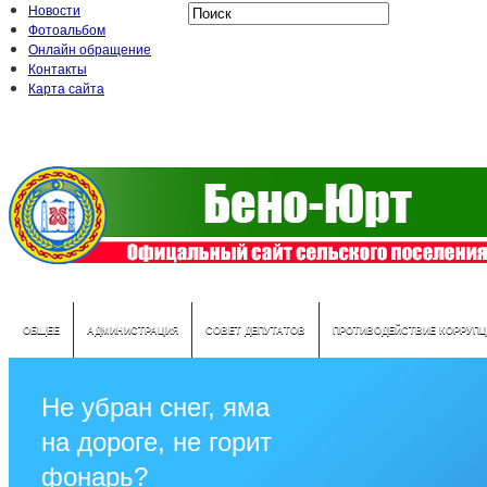
Новости
Фотоальбом
Онлайн обращение
Контакты
Карта сайта
ОБЩЕЕ
АДМИНИСТРАЦИЯ
СОВЕТ ДЕПУТАТОВ
ПРОТИВОДЕЙСТВИЕ КОРРУПЦ
Не убран снег, яма
на дороге, не горит
фонарь?