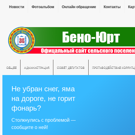
Новости
Фотоальбом
Онлайн обращение
Контакты
Кар
ОБЩЕЕ
АДМИНИСТРАЦИЯ
СОВЕТ ДЕПУТАТОВ
ПРОТИВОДЕЙСТВИЕ КОРРУПЦ
Не убран снег, яма
на дороге, не горит
фонарь?
Столкнулись с проблемой —
сообщите о ней!