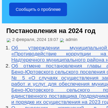
Сообщить о проблеме
Постановления на 2024 год
2 февраля, 2024 19:07
admin
Об утверждении муниципально
«Противодействие коррупции на
Надтеречного муниципального района н
Об отмене постановления главы а
Бено-Юртовского сельского поселения о
№ 5 «О случаях осуществления зак
работ и услуг для обеспечения муниц
Бено-Юртовского сельского п
единственного поставщика (подрядчика
и порядке их осуществления на 2023 го
О внесении изменений в Пос