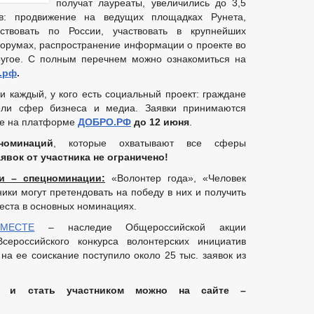
получат лауреаты, увеличились до 3,5
в: продвижение на ведущих площадках Рунета,
твовать по России, участвовать в крупнейших
орумах, распространение информации о проекте во
ругое. С полным перечнем можно ознакомиться на
.рф
.
и каждый, у кого есть социальный проект: граждане
ели сфер бизнеса и медиа. Заявки принимаются
е на платформе
ДОБРО.РФ
до 12 июня
.
оминаций
, которые охватывают все сферы
явок от участника не ограничено!
и – спецноминации:
«Волонтер года», «Человек
ники могут претендовать на победу в них и получить
еста в основных номинациях.
ВМЕСТЕ
– наследие Общероссийской акции
российского конкурса волонтерских инициатив
на ее соискание поступило около 25 тыс. заявок из
и и стать участником можно на сайте –