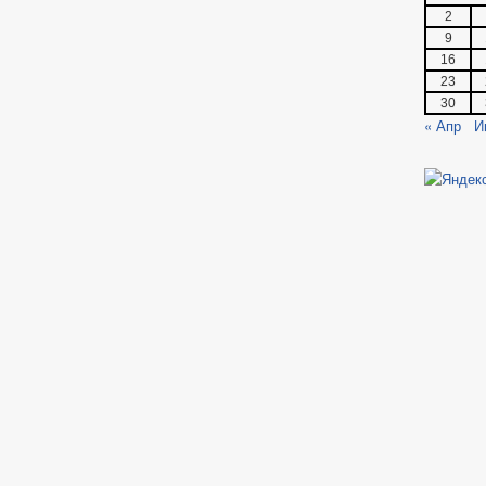
2
9
16
23
30
« Апр
И