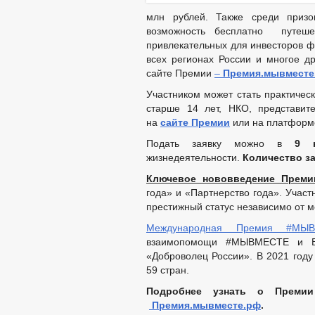
млн рублей. Также среди призо
возможность бесплатно путешес
привлекательных для инвесторов ф
всех регионах России и многое д
сайте Премии
–
Премия.мывместе
Участником может стать практическ
старше 14 лет, НКО, представит
на
сайте Премии
или на платформ
Подать заявку можно в
9 н
жизнедеятельности.
Количество за
Ключевое нововведение Преми
года» и «Партнерство года». Участ
престижный статус независимо от м
Международная Премия #МЫ
взаимопомощи #МЫВМЕСТЕ и Все
«Доброволец России». В 2021 году 
59 стран.
Подробнее узнать о Преми
Премия.мывместе.рф
.