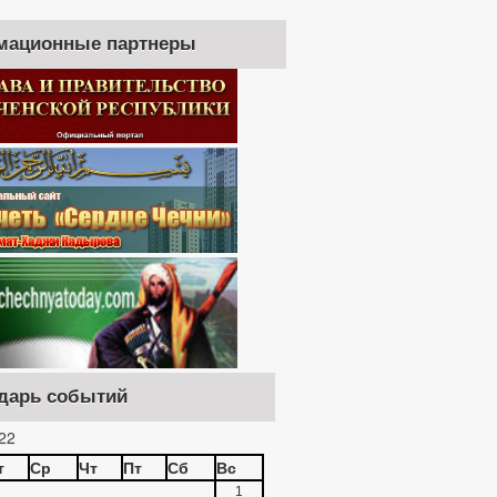
мационные партнеры
дарь событий
22
т
Ср
Чт
Пт
Сб
Вс
1