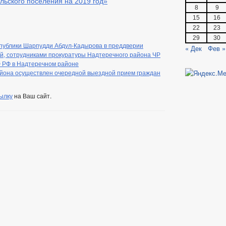
льского поселения на 2019 год»
8
9
15
16
22
23
29
30
спублики Шарпудди Абдул-Кадырова в преддверии
« Дек
Фев »
й, сотрудниками прокуратуры Надтеречного района ЧР
Ф РФ в Надтеречном районе
йона осуществлен очередной выездной прием граждан
ылку
на Ваш сайт.