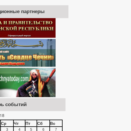
ионные партнеры
рь событий
18
Ср
Чт
Пт
Сб
Вс
3
4
5
6
7