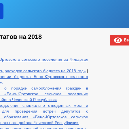
татов на 2018
Вер
товского сельского поселения за 4-квартал
ь расходов сельского бюджета на 2018 год»
|
нении бюджета Бено-Юртовского сельского
».
я о порядке самообложения граждан в
 «Бено-Юртовское сельское поселение
айона Чеченской Республики»
ределения специально отведенных мест и
 для проведения встреч депутатов с
о образования «Бено-Юртовское сельское
пального района Чеченской Республики»
оения наименований и переименования улиц,