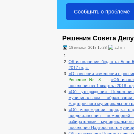
Сообщить о проблеме
Решения Совета Депу
18 января, 2018 15:38
admin
Об исполнении бюджета Бено-Юр
2017 год».
«О внесении изменении в роспис
Решение № 3
—
«Об испол
поселения за 1-квартал 2018 год
«Об утверждении Положени
муниципальном образовании
Надтеречного муниципального р
«Об утверждении порядка оп
предоставления помещений
избирателями муниципальног
поселение Надтеречного муници
Об утверждении Порядка присв