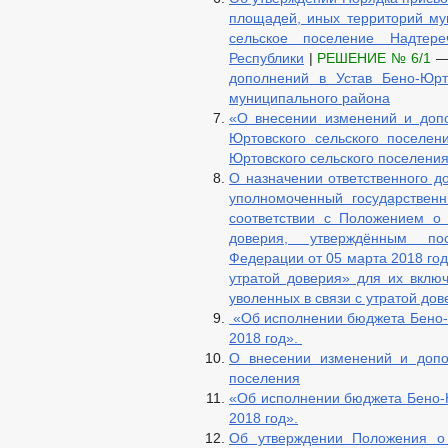
площадей, иных территорий му
сельское поселение Надтере
Республики
|
РЕШЕНИЕ № 6/1
дополнений в Устав Бено-Юрт
муниципального района
«О внесении изменений и доп
Юртовского сельского поселе
Юртовского сельского поселения
О назначении ответственного д
уполномоченный государствен
соответствии с Положением о 
доверия, утверждённым пос
Федерации от 05 марта 2018 год
утратой доверия» для их включ
уволенных в связи с утратой до
«Об исполнении бюджета Бено-Ю
2018 год».
О внесении изменений и допо
поселения
«Об исполнении бюджета Бено-Ю
2018 год».
Об утверждении Положения о