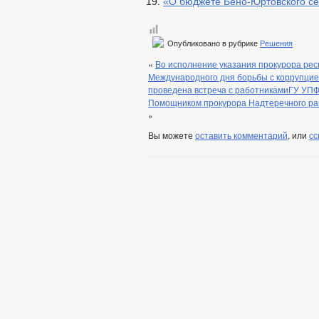
«О бюджете Бено-Юртовского се
Опубликовано в рубрике
Решения
«
Во исполнение указания прокурора ре
Международного дня борьбы с коррупцие
проведена встреча с работникамиГУ УП
Помощником прокурора Надтеречного ра
»
Вы можете
оставить комментарий
, или
сс