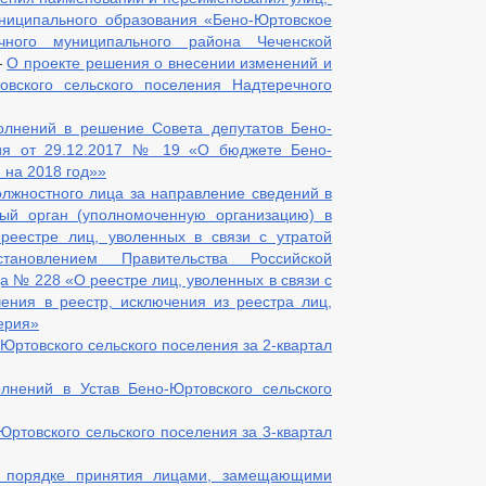
ниципального образования «Бено-Юртовское
чного муниципального района Чеченской
—
О проекте решения о внесении изменений и
овского сельского поселения Надтеречного
олнений в решение Совета депутатов Бено-
ния от 29.12.2017 № 19 «О бюджете Бено-
 на 2018 год»»
олжностного лица за направление сведений в
ный орган (уполномоченную организацию) в
реестре лиц, уволенных в связи с утратой
тановлением Правительства Российской
а № 228 «О реестре лиц, уволенных в связи с
ения в реестр, исключения из реестра лиц,
верия»
ртовского сельского поселения за 2-квартал
лнений в Устав Бено-Юртовского сельского
ртовского сельского поселения за 3-квартал
 порядке принятия лицами, замещающими