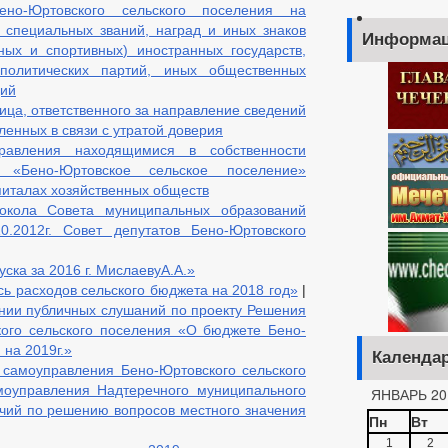
ено-Юртовского сельского поселения на
 специальных званий, наград и иных знаков
Информац
ных и спортивных) иностранных государств,
политических партий, иных общественных
ций
ца, ответственного за направление сведений
ленных в связи с утратой доверия
равления находящимися в собственности
я «Бено-Юртовское сельское поселение»
питалах хозяйственных обществ
окола Совета муниципальных образований
0.2012г. Совет депутатов Бено-Юртовского
ска за 2016 г. МислаевуА.А.»
ь расходов сельского бюджета на 2018 год»
|
нии публичных слушаний по проекту Решения
кого сельского поселения «О бюджете Бено-
 на 2019г.»
Календа
 самоуправления Бено-Юртовского сельского
моуправления Надтеречного муниципального
ЯНВАРЬ 20
чий по решению вопросов местного значения
Пн
Вт
1
2