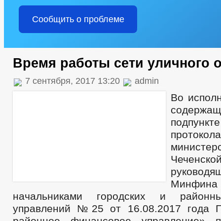
Сообщить о проблеме
Время работы сети уличного 
7 сентября, 2017 13:20
admin
Во исполн
содер
подпун
протоко
министе
Чеченско
руковод
Минф
начальниками городских и районн
управлений №25 от 16.08.2017 года 
районное финансовое управление» п