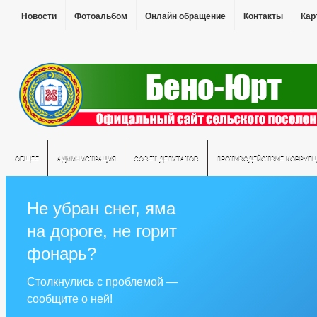
Новости
Фотоальбом
Онлайн обращение
Контакты
Кар
ОБЩЕЕ
АДМИНИСТРАЦИЯ
СОВЕТ ДЕПУТАТОВ
ПРОТИВОДЕЙСТВИЕ КОРРУПЦ
Не убран снег, яма
на дороге, не горит
фонарь?
Столкнулись с проблемой —
сообщите о ней!