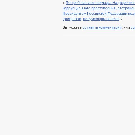
«
По требованию прокурора Надтеречног
коррупционного преступления, отстране
Президентом Российской Федерации под
гражданам, получающим пенсию
»
Вы можете
оставить комментарий
, или
сс