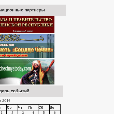
мационные партнеры
дарь событий
 2016
т
Ср
Чт
Пт
Сб
Вс
1
2
3
4
5
6