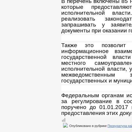
В перечень включены 85 
которые предоставля
исполнительной власт
реализовать законод
запрашивать у заявит
документы при оказании го
Также это позволит 
информационное взаимо
государственной власт
местного самоуправл
исполнительной власти, 
межведомственным 
государственных и муници
Федеральным органам ис
за регулирование в со
поручено до 01.01.2017 
предоставления этих доку
Опубликовано в рубрике
Прокуратура ра