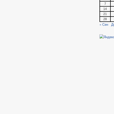
7
14
21
28
« Сен
Д