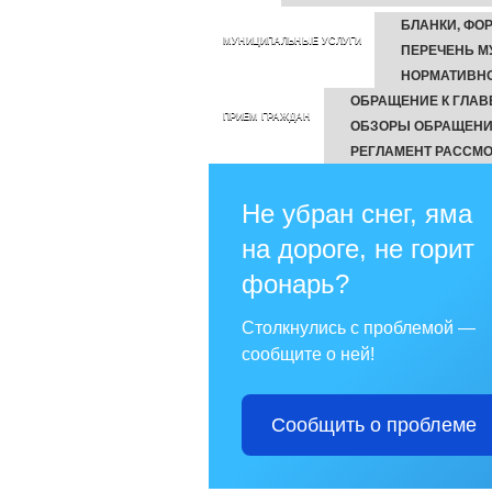
БЛАНКИ, ФО
МУНИЦИПАЛЬНЫЕ УСЛУГИ
ПЕРЕЧЕНЬ М
НОРМАТИВН
ОБРАЩЕНИЕ К ГЛАВ
ПРИЕМ ГРАЖДАН
ОБЗОРЫ ОБРАЩЕНИ
РЕГЛАМЕНТ РАССМ
Не убран снег, яма
на дороге, не горит
фонарь?
Столкнулись с проблемой —
сообщите о ней!
Сообщить о проблеме