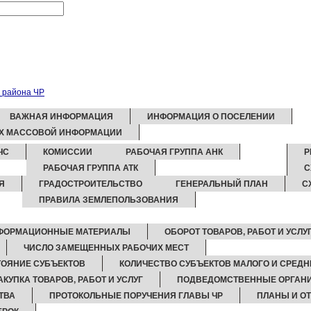
ВАЖНАЯ ИНФОРМАЦИЯ
ИНФОРМАЦИЯ О ПОСЕЛЕНИИ
АХ МАССОВОЙ ИНФОРМАЦИИ
ЧС
КОМИССИИ
РАБОЧАЯ ГРУППА АНК
Р
РАБОЧАЯ ГРУППА АТК
С
Я
ГРАДОСТРОИТЕЛЬСТВО
ГЕНЕРАЛЬНЫЙ ПЛАН
С
ПРАВИЛА ЗЕМЛЕПОЛЬЗОВАНИЯ
ФОРМАЦИОННЫЕ МАТЕРИАЛЫ
ОБОРОТ ТОВАРОВ, РАБОТ И УСЛУ
ЧИСЛО ЗАМЕЩЕННЫХ РАБОЧИХ МЕСТ
ОЯНИЕ СУБЪЕКТОВ
КОЛИЧЕСТВО СУБЪЕКТОВ МАЛОГО И СРЕД
АКУПКА ТОВАРОВ, РАБОТ И УСЛУГ
ПОДВЕДОМСТВЕННЫЕ ОРГАН
ТВА
ПРОТОКОЛЬНЫЕ ПОРУЧЕНИЯ ГЛАВЫ ЧР
ПЛАНЫ И О