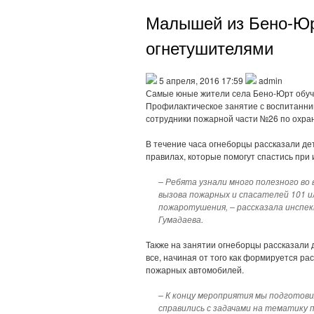
Малышей из Бено-Юр
огнетушителями
5 апреля, 2016 17:59
admin
Самые юные жители села Бено-Юрт обуч
Профилактическое занятие с воспитанник
сотрудники пожарной части №26 по охра
В течение часа огнеборцы рассказали де
правилах, которые помогут спастись при 
– Ребята узнали много полезного во
вызова пожарных и спасателей 101 и
пожаротушения, – рассказала инспе
Гумадаева.
Также на занятии огнеборцы рассказали
все, начиная от того как формируется р
пожарных автомобилей.
– К концу мероприятия мы подготов
справились с задачами на тематику