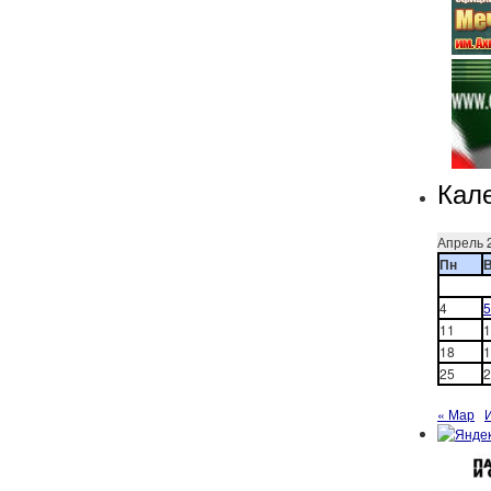
Кал
Апрель 
Пн
4
5
11
1
18
1
25
2
« Мар