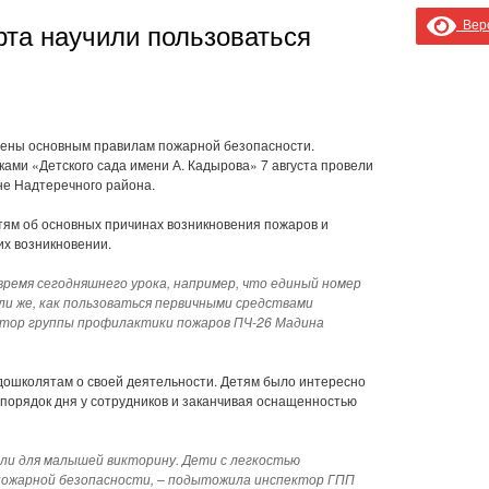
Верс
та научили пользоваться
ены основным правилам пожарной безопасности.
ами «Детского сада имени А. Кадырова» 7 августа провели
не Надтеречного района.
тям об основных причинах возникновения пожаров и
их возникновении.
 время сегодняшнего урока, например, что единый номер
ли же, как пользоваться первичными средствами
ктор группы профилактики пожаров ПЧ-26 Мадина
 дошколятам о своей деятельности. Детям было интересно
аспорядок дня у сотрудников и заканчивая оснащенностью
или для малышей викторину. Дети с легкостью
 пожарной безопасности, – подытожила инспектор ГПП