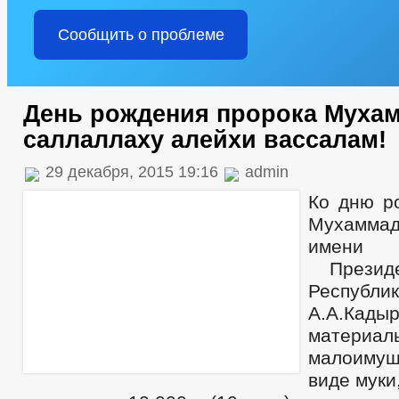
Сообщить о проблеме
День рождения пророка Муха
саллаллаху алейхи вассалам!
29 декабря, 2015 19:16
admin
Ко дню р
Мухаммада
имен
Президе
Республи
А.А.Кады
материа
малоиму
виде муки