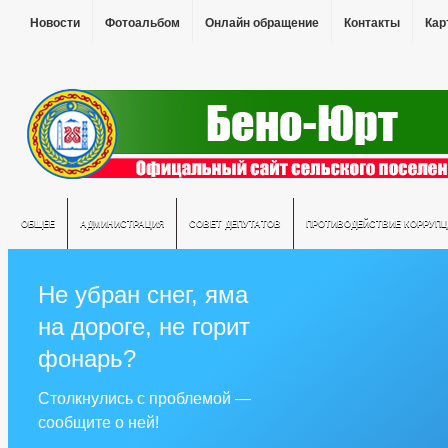
Новости
Фотоальбом
Онлайн обращение
Контакты
Кар
ОБЩЕЕ
АДМИНИСТРАЦИЯ
СОВЕТ ДЕПУТАТОВ
ПРОТИВОДЕЙСТВИЕ КОРРУПЦ
Не убран снег, яма
на дороге, не горит
фонарь?
Столкнулись с проблемой —
сообщите о ней!