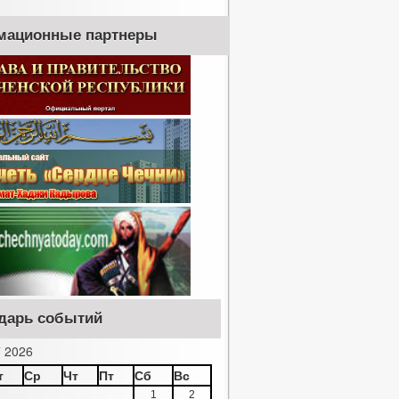
мационные партнеры
дарь событий
 2026
т
Ср
Чт
Пт
Сб
Вс
1
2