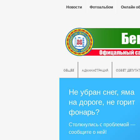
Новости
Фотоальбом
Онлайн о
ОБЩЕЕ
АДМИНИСТРАЦИЯ
СОВЕТ ДЕПУТА
Не убран снег, яма
на дороге, не горит
фонарь?
Столкнулись с проблемой —
сообщите о ней!