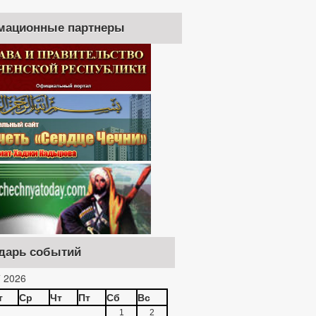
мационные партнеры
дарь событий
 2026
т
Ср
Чт
Пт
Сб
Вс
1
2