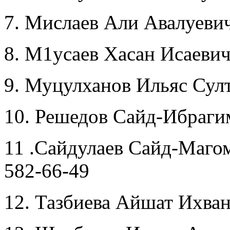
7. Мислаев Али Авалуеви
8. М1усаев Хасан Исаеви
9. Муцулханов Ильяс Сул
10. Решедов Сайд-Ибраги
11 .Сайдулаев Сайд-Маго
582-66-49
12. Тазбиева Айшат Ихва