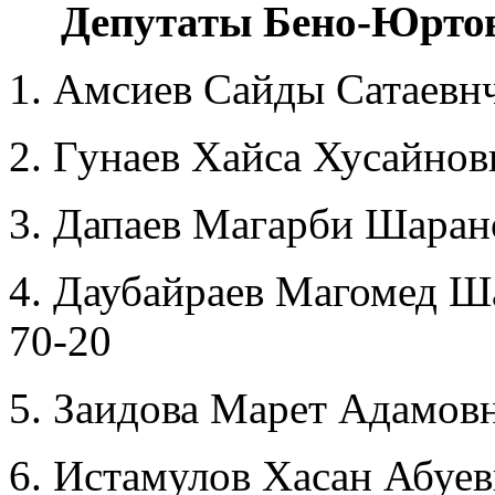
Депутаты Бено-Юртов
1. Амсиев Сайды Сатаевнч
2. Гунаев Хайса Хусайно
3. Дапаев Магарби Шаран
4. Даубайраев Магомед Ш
70-20
5. Заидова Марет Адамов
6. Истамулов Хасан Абуе