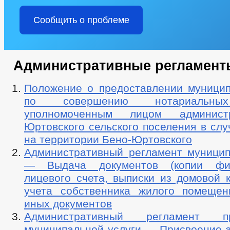
Сообщить о проблеме
Административные регламент
Положение о предоставлении муницип
по совершению нотариальных
уполномоченным лицом админист
Юртовского сельского поселения в слу
на территории Бено-Юртовского
Административный регламент муницип
— Выдача документов (копии фи
лицевого счета, выписки из домовой к
учета собственника жилого помещен
иных документов
Административный регламент пр
муниципальной услуги — Присвоение а