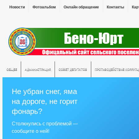
Новости
Фотоальбом
Онлайн обращение
Контакты
Кар
ОБЩЕЕ
АДМИНИСТРАЦИЯ
СОВЕТ ДЕПУТАТОВ
ПРОТИВОДЕЙСТВИЕ КОРРУПЦ
Не убран снег, яма
на дороге, не горит
фонарь?
Столкнулись с проблемой —
сообщите о ней!